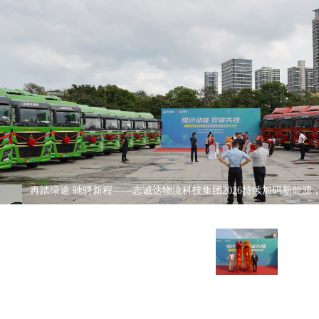
再踏绿途 驰骋新程——志诚达物流科技集团2026持续加码新能源