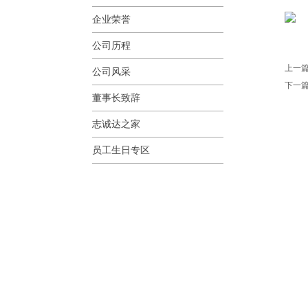
企业荣誉
公司历程
上一
公司风采
下一
董事长致辞
志诚达之家
员工生日专区