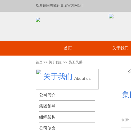
欢迎访问志诚达集团官方网站！
首页
关于我们
首页
>>
关于我们
>>
员工风采
关于我们
About us
集
公司简介
集团领导
组织架构
来源:
公司使命