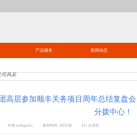
产品服务
新闻动态
公司风采
团高层参加顺丰关务项目周年总结复盘会
分拨中心！
|
作者:
zcdlogistics
|
发布时间:
260天前
|
411
次浏览
|