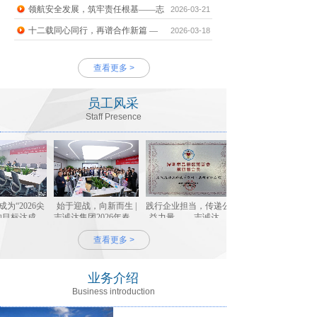
领航安全发展，筑牢责任根基——志
2026-03-21
十二载同心同行，再谱合作新篇 —
2026-03-18
查看更多 >
员工风采
Staff Presence
“2026尖
始于迎战，向新而生 |
践行企业担当，传递公
目标达成与
志诚达集团2026年春运
益力量 ——志诚达物
专题会
总结表彰大会隆重召开
流科技集团加入盐田区
查看更多 >
第四届慈善会
业务介绍
Business introduction