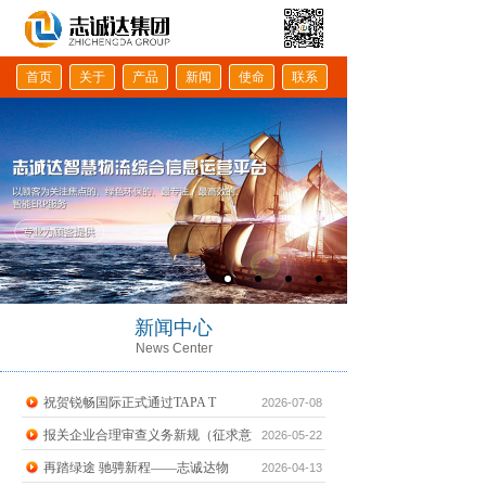
首页
关于
产品
新闻
使命
联系
新闻中心
News Center
祝贺锐畅国际正式通过TAPA T
2026-07-08
报关企业合理审查义务新规（征求意
2026-05-22
再踏绿途 驰骋新程——志诚达物
2026-04-13