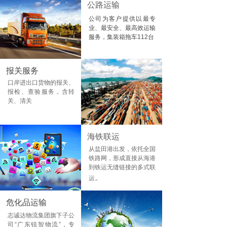
公路运输
公司为客户提供以最专
业、最安全、最高效运输
服务，集装箱拖车112台
报关服务
口岸进出口货物的报关、
报检、查验服务，含转
关、清关
海铁联运
从盐田港出发，依托全国
铁路网，形成直接从海港
到铁运无缝链接的多式联
。
运
危化品运输
志诚达物流集团旗下子公
司“广东锐智物流”，专