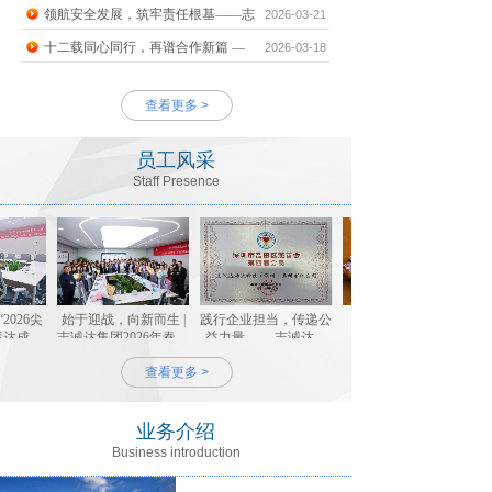
领航安全发展，筑牢责任根基——志
2026-03-21
十二载同心同行，再谱合作新篇 —
2026-03-18
查看更多 >
员工风采
Staff Presence
026尖
始于迎战，向新而生 |
践行企业担当，传递公
灯火阑珊·喜乐元宵
达成与
志诚达集团2026年春运
益力量 ——志诚达物
会
总结表彰大会隆重召开
流科技集团加入盐田区
查看更多 >
第四届慈善会
业务介绍
Business introduction