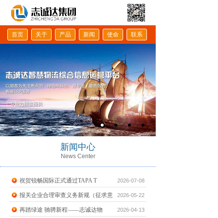
首页
关于
产品
新闻
使命
联系
新闻中心
News Center
祝贺锐畅国际正式通过TAPA T
2026-07-08
报关企业合理审查义务新规（征求意
2026-05-22
再踏绿途 驰骋新程——志诚达物
2026-04-13