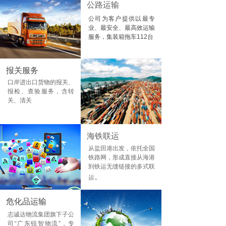
公路运输
公司为客户提供以最专
业、最安全、最高效运输
服务，集装箱拖车112台
报关服务
口岸进出口货物的报关、
报检、查验服务，含转
关、清关
海铁联运
从盐田港出发，依托全国
铁路网，形成直接从海港
到铁运无缝链接的多式联
。
运
危化品运输
志诚达物流集团旗下子公
司“广东锐智物流”，专