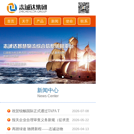
首页
关于
产品
新闻
使命
联系
新闻中心
News Center
祝贺锐畅国际正式通过TAPA T
2026-07-08
报关企业合理审查义务新规（征求意
2026-05-22
再踏绿途 驰骋新程——志诚达物
2026-04-13