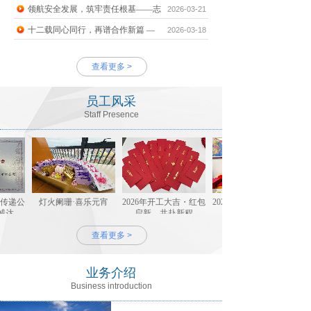
领航安全发展，筑牢责任根基——志
2026-03-21
十二载同心同行，再谱合作新篇 —
2026-03-18
查看更多 >
员工风采
Staff Presence
传递公
灯火阑珊·喜乐元宵
2026年开工大吉・红包
2026年01月13日荣获顺
诚达物
启新，共赴新程
盐田区
会
查看更多 >
业务介绍
Business introduction