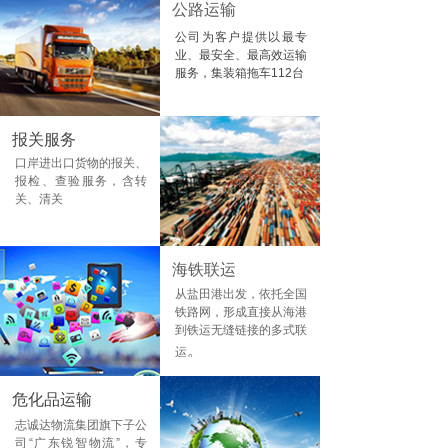
公路运输
公司为客户提供以最专
业、最安全、最高效运输
服务，集装箱拖车112台
报关服务
口岸进出口货物的报关、
报检、查验服务，含转
关、清关
海铁联运
从盐田港出发，依托全国
铁路网，形成直接从海港
到铁运无缝链接的多式联
。
运
危化品运输
志诚达物流集团旗下子公
司“广东锐智物流”，专